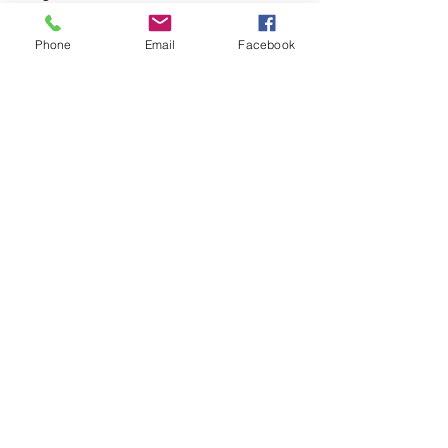
Pinterest
Phone
Email
Facebook
Help
FAQ
©2023 by Tecinnova International GmbH