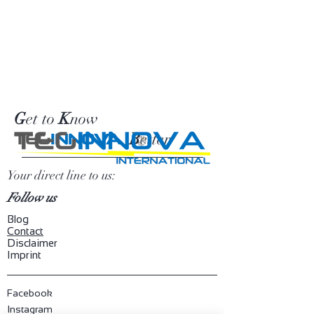
G
et to
K
now
B
etter
TEG
INNOVA
Your direct line to us:
Follow us
Blog
​Contact
Disclaimer
Imprint
Facebook
Instagram