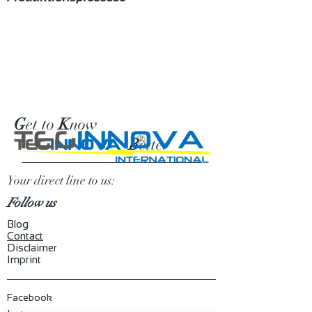
G
et to
K
now
B
etter
TEG
INNOVA
Your direct line to us:
Follow us
Blog
​Contact
Disclaimer
Imprint
Facebook