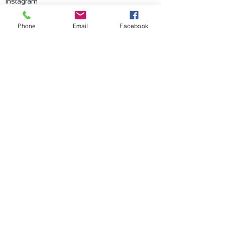
Instagram
Pinterest
Phone
Email
Facebook
Help
FAQ
©2023 by Tecinnova International GmbH